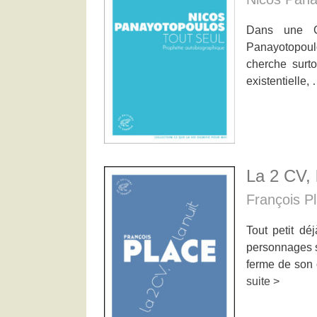
Dans une Gr
Panayotopoulos
cherche surto
existentielle,
La 2 CV, 
François P
Tout petit dé
personnages s
ferme de son 
suite >