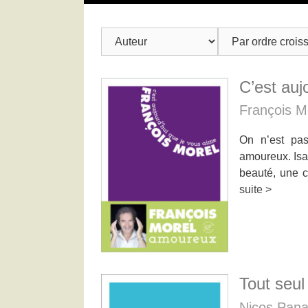
C’est auj
François M
On n’est pa
amoureux. Isa
beauté, une 
suite >
Tout seul
Nicos Pana