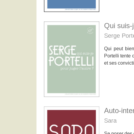
Qui suis-j
Serge Porte
Qui peut bien
Portelli tente
et ses convict
Auto-inte
Sara
Se poser des 