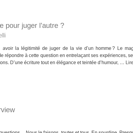
e pour juger l’autre ?
lli
 avoir la légitimité de juger de la vie d’un homme ? Le mag
 de répondre à cette question en entrelaçant ses expériences, s
ions. D’une écriture tout en élégance et teintée d’humour, …
Lir
rview
questions… Nous le faisons, toutes et tous. En sourdine. Presq