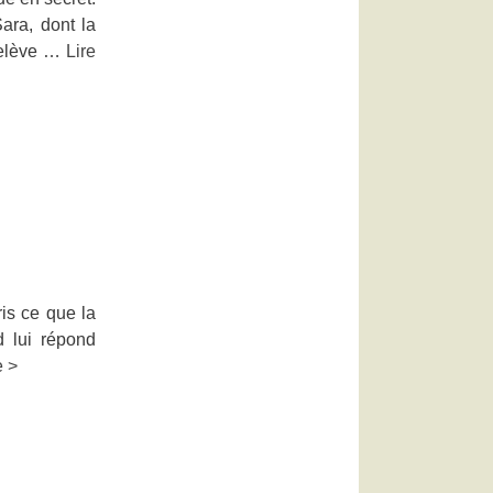
ara, dont la
 relève …
Lire
is ce que la
d lui répond
e >