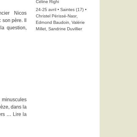
Céline Righi
24-25 avril • Saintes (17) •
ncier Nicos
Christel Périssé-Nasr,
 son père. Il
Edmond Baudoin, Valérie
la question,
Millet, Sandrine Duvillier
e minuscules
èze, dans la
vers …
Lire la