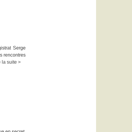
istrat Serge
es rencontres
e la suite >
ue en secret.