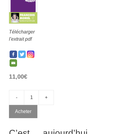
Télécharger
l'extrait pdf
11,00
€
-
+
Acheter
C’est aujourd’hui