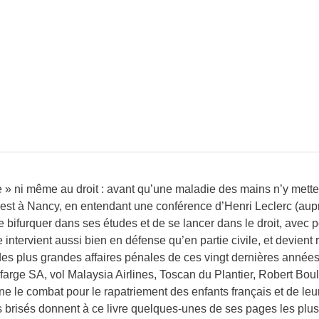
e » ni même au droit : avant qu’une maladie des mains n’y mette 
 C’est à Nancy, en entendant une conférence d’Henri Leclerc (aup
e bifurquer dans ses études et de se lancer dans le droit, avec 
 intervient aussi bien en défense qu’en partie civile, et devien
s plus grandes affaires pénales de ces vingt dernières années (a
ge SA, vol Malaysia Airlines, Toscan du Plantier, Robert Boul
ène le combat pour le rapatriement des enfants français et de le
ns brisés donnent à ce livre quelques-unes de ses pages les plu