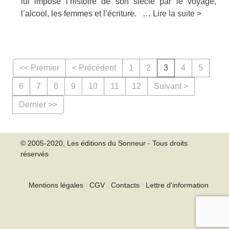
lui impose l’histoire de son siècle par le voyage,
l’alcool, les femmes et l’écriture. …
Lire la suite >
<< Premier
< Précédent
1
2
3
4
5
6
7
8
9
10
11
12
Suivant >
Dernier >>
© 2005-2020, Les éditions du Sonneur - Tous droits
réservés
Mentions légales
|
CGV
|
Contacts
|
Lettre d'information