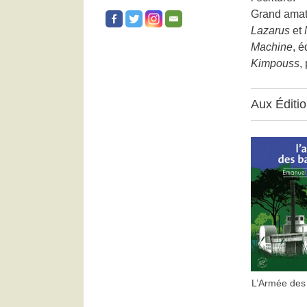
Grand amate
Lazarus
et
Machine
, é
Kimpouss
,
Aux Éditi
L’Armée des