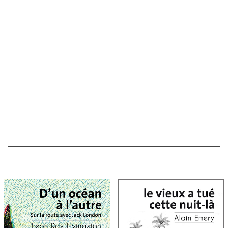
ISBN : 9782373850284
ISBN ebook : 9782373850420
Collection : La Grande Collection
Domaine : Littérature étrangère, États-unis
Période : XXe siècle
Pages : 288
Parution : 26 mai 2016