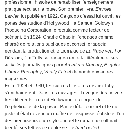
professionnel, histoire de rentabiliser l’enseignement
pratique reçu sur la route. Son premier livre,
Emmett
Lawler
, fut publié en 1922. Ce galop d’essai lui ouvrit les
portes des studios d’Hollywood : la Samuel Goldwyn
Producing Corporation le recruta comme lecteur de
scénarii. En 1924, Charlie Chaplin l’engagea comme
chargé de relations publiques et conseiller spécial
pendant la production et le tournage de
La Ruée vers l’or
.
Dès lors, Jim Tully se partagea entre la littérature et ses
activités journalistiques pour
American Mercury
,
Esquire
,
Liberty
,
Photoplay
,
Vanity Fair
et de nombreux autres
magazines.
Entre 1924 et 1930, les succès littéraires de Jim Tully
s’enchaînèrent. Dans ces ouvrages, il évoque des univers
très différents : ceux d’Hollywood, du cirque, de
l’orphelinat et de la prison. Par le détail concret et le mot
juste, il était devenu un maître de l’esquisse réaliste et l’un
des précurseurs d’un style auquel le roman noir offrirait
bientôt ses lettres de noblesse : le
hard-boiled
.