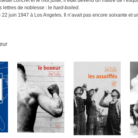
e détail concret et le mot juste, il était devenu un maître de l’esq
es lettres de noblesse : le
hard-boiled
.
le 22 juin 1947 à Los Angeles. Il n’avait pas encore soixante et u
eur