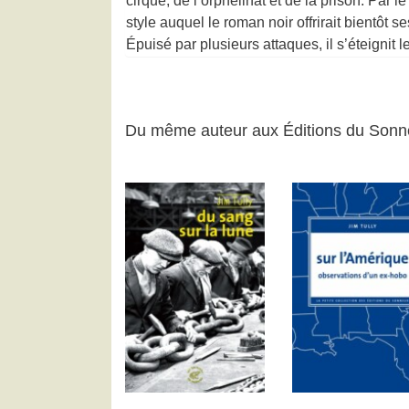
cirque, de l’orphelinat et de la prison. Par l
style auquel le roman noir offrirait bientôt s
Épuisé par plusieurs attaques, il s’éteignit 
Du même auteur aux Éditions du Sonn