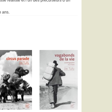
uisse réaliste et l’un des précurseurs d’un
n ans.