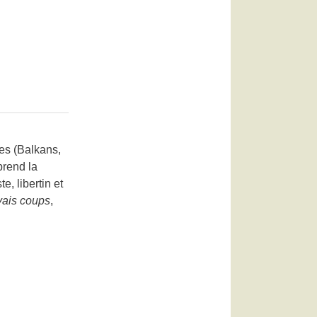
es (Balkans,
prend la
e, libertin et
ais coups
,