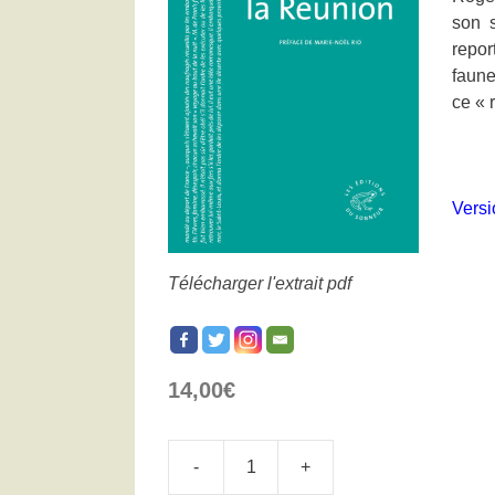
son s
repor
faune
ce « 
Vers
Télécharger l'extrait pdf
14,00
€
-
+