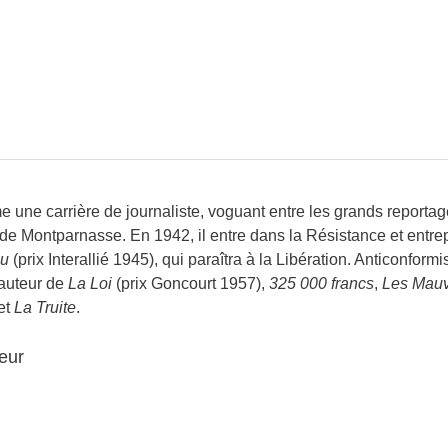
une carrière de journaliste, voguant entre les grands reportag
 de Montparnasse. En 1942, il entre dans la Résistance et entre
eu
(prix Interallié 1945), qui paraîtra à la Libération. Anticonformist
’auteur de
La Loi
(prix Goncourt 1957),
325 000 francs
,
Les Mauv
et
La Truite
.
eur