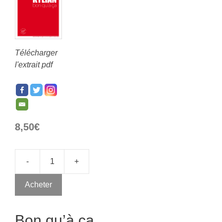
Télécharger
l'extrait pdf
8,50
€
-
+
Acheter
Bon qu’à ça