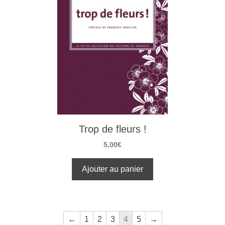
Trop de fleurs !
5,00
€
Ajouter au panier
←
1
2
3
4
5
→