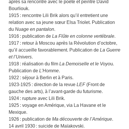
après sa rencontre avec le poète et peintre David
Bourliouk.
1915 : rencontre Lili Brik alors qu’il entretient une
relation avec sa jeune sœur Elsa Triolet. Publication
du
Nuage en pantalon
.
1916 : publication de
La Flûte en colonne vertébrale
.
1917 : retour à Moscou après la Révolution d’octobre,
qu’il accueille favorablement. Publication de
La Guerre
et l’Univers
.
1918 : réalisation du film
La Demoiselle et le Voyo
u.
Publication de
L’Homme
.
1922 : séjour à Berlin et à Paris.
1923-1925 : direction de la revue
LEF
(Front de
gauche des arts), à l’avant-garde du futurisme.
1924 : rupture avec Lili Brik.
1925 : voyage en Amérique, via La Havane et le
Mexique.
1926 : publication de
Ma découverte de l’Amérique
.
14 avril 1930 : suicide de Maïakovski.