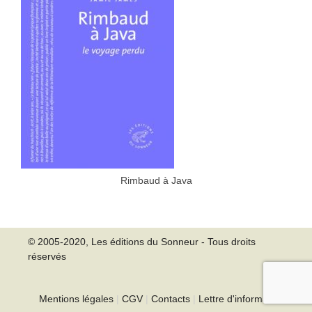
Rimbaud à Java
© 2005-2020, Les éditions du Sonneur - Tous droits
réservés
Mentions légales
|
CGV
|
Contacts
|
Lettre d'information