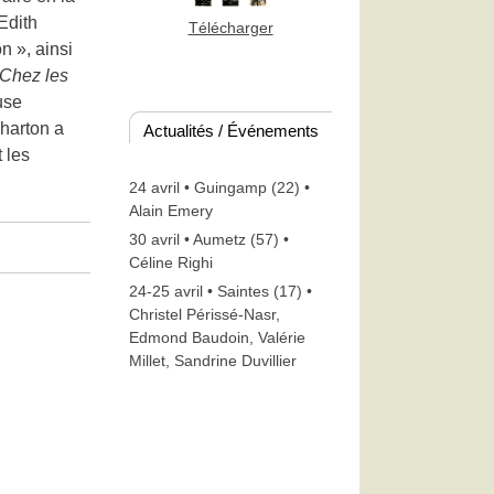
Edith
Télécharger
n », ainsi
Chez les
use
Wharton a
Actualités / Événements
 les
24 avril • Guingamp (22) •
Alain Emery
30 avril • Aumetz (57) •
Céline Righi
24-25 avril • Saintes (17) •
Christel Périssé-Nasr,
Edmond Baudoin, Valérie
Millet, Sandrine Duvillier