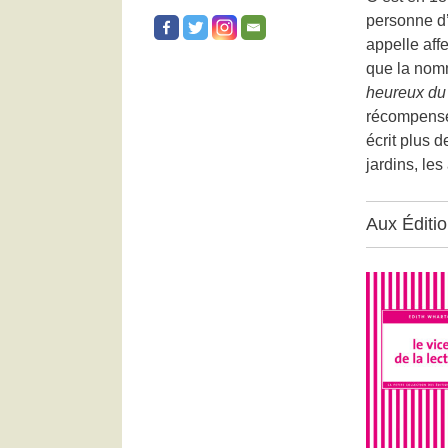
personne d’
appelle aff
que la nom
heureux d
récompense 
écrit plus 
jardins, les
Aux Éditi