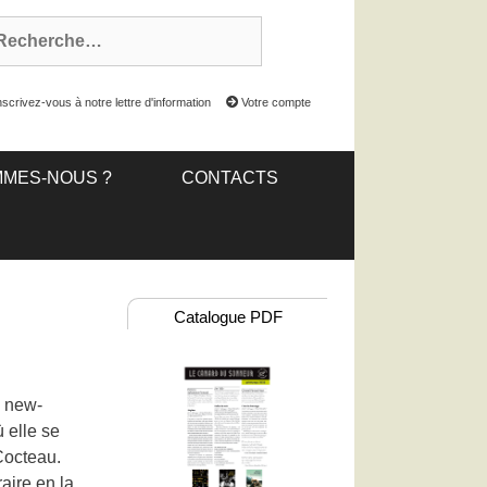
scrivez-vous à notre lettre d'information
Votre compte
MMES-NOUS ?
CONTACTS
Catalogue PDF
e new-
 elle se
 Cocteau.
raire en la