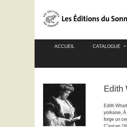
ACCUEIL
CATALOGUE
Edith
Edith Whart
yorkaise. À
forge un ce
C’est en 189