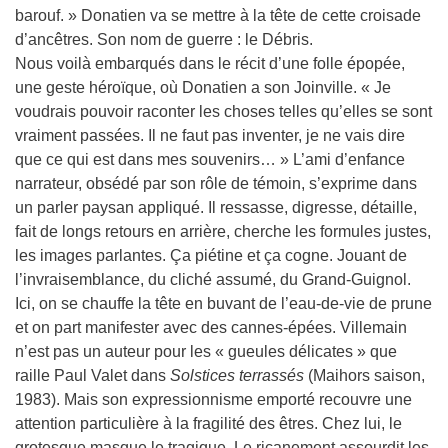
barouf. » Donatien va se mettre à la tête de cette croisade
d’ancêtres. Son nom de guerre : le Débris.
Nous voilà embarqués dans le récit d’une folle épopée,
une geste héroïque, où Donatien a son Joinville. « Je
voudrais pouvoir raconter les choses telles qu’elles se sont
vraiment passées. Il ne faut pas inventer, je ne vais dire
que ce qui est dans mes souvenirs… » L’ami d’enfance
narrateur, obsédé par son rôle de témoin, s’exprime dans
un parler paysan appliqué. Il ressasse, digresse, détaille,
fait de longs retours en arrière, cherche les formules justes,
les images parlantes. Ça piétine et ça cogne. Jouant de
l’invraisemblance, du cliché assumé, du Grand-Guignol.
Ici, on se chauffe la tête en buvant de l’eau-de-vie de prune
et on part manifester avec des cannes-épées. Villemain
n’est pas un auteur pour les « gueules délicates » que
raille Paul Valet dans
Solstices terrassés
(Maihors saison,
1983). Mais son expressionnisme emporté recouvre une
attention particulière à la fragilité des êtres. Chez lui, le
grotesque masque le tragique. Le ricanement assourdit les