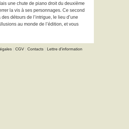
Mais une chute de piano droit du deuxième
 serrer la vis à ses personnages. Ce second
es détours de l’intrigue, le lieu d’une
allusions au monde de l’édition, et vous
légales
|
CGV
|
Contacts
|
Lettre d'information