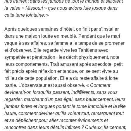
nus traînent dans les jambes de tout le monde et sifflotent
la valse « Missouri » que nous avions fuie jusque dans
cette terre lointaine
. »
Après quelques semaines d’hôtel, on finit par s’installer
dans une maison louée en meublé. Pendant que le mari
vaque à ses affaires, sa femme a le temps de se promener
et d’observer. Elle regarde vivre les Tahitiens avec
sympathie et pénétration ; les décrit physiquement, note
leurs comportements. Trait amusant après anecdote, petit
fait précis après réflexion entendue, on se sent vivre au
milieu de cette population. Elle a du reste affaire à forte
partie. L’observateur est aussi observé. «
Comment
devinerait-on lorsqu’ils passent, indifférents, sans vous
regarder, marchant d’un pas égal, sans balancement, leurs
jambes fortes et longues portant le torse immobile et la tête
haute, comment deviner qu’ils voient tout, remarquent tout
et se dépêchent pour aller raconter événements et
rencontres dans leurs détails infimes ? Curieux, ils cernent,