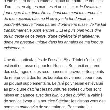
d’elle me tira de son coffret à bijoux une paire de boucles
d’oreilles en aigues marines et un collier. «
Je l’avais un
jour reçue à un dîner. Ne sachant comment me remercier
de mon accueil, elle me fit envoyer le lendemain un
pendentif, merveilleuse parure d’orfèvrerie russe. Je l’ai fait
transformer et le porte encore… Et je puis bien vous dire
qu’un geste de ce genre, d’une générosité si tahitienne,
demeure presque unique dans les annales de ma longue
existence.
»
Une des particularités de l’essai d’Elsa Triolet c’est qu’il
est écrit en russe et pour les Russes. Son récit en prend
des éclairages et des résonnances imprévues. Ses points
de référence à des terres boréales deviennent pour nous
un piquant supplémentaire. Le
faré
polynésien est évalué
au prix d’une
datcha
; les nourritures sorties du four sont
mises en balance avec des
blini
ou des
bubliki
, la vahiné
de service évoque la nourrice Stécha ; les citrons verts des
pommes
antonovka
de son enfance. Par contre les