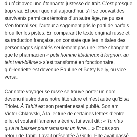
du récit avec une étonnante justesse de trait. C’est presque
trop vrai. Et pour que nul aujourd’hui, s’il se trouvait des
survivants parmi ces témoins d’un autre âge, ne puisse
s’en formaliser, l’auteur a sagement pris le parti de parfois
brouiller les pistes. En comparant le texte original russe et
sa traduction française, on constate que les initiales des
personnages signalés seulement pas une lettre changent,
que le pharmacien «
petit homme libidineux à lorgnon, au
teint vert-blême
» s’est transformé en fonctionnaire,
qu’Henriette est devenue Pauline et Betsy Nelly, ou vice
versa.
Car notre voyageuse russe se trouve porter un nom
devenu illustre dans notre littérature et n’est autre qu’Elsa
Triolet.
À Tahiti
est son premier essai publié. Son ami
Victor Chklovski, à la lecture de certaines lettres d’entre
elle, et voulant l’amener à écrire, lui avait dit : «
Tu n’as
qu’à te baisser pour ramasser un livre…
» Et dès son
retour de Tahiti, l’avait présentée à Gorki. Elle avait passé