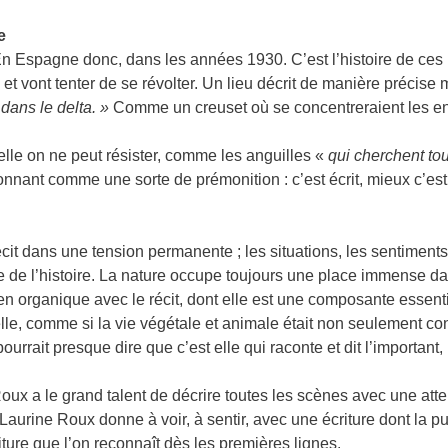
e
e. En Espagne donc, dans les années 1930. C’est l’histoire de 
 et vont tenter de se révolter. Un lieu décrit de manière précise
, dans le delta. »
Comme un creuset où se concentreraient les enje
elle on ne peut résister, comme les anguilles «
qui cherchent tou
sonnant comme une sorte de prémonition : c’est écrit, mieux c’est
 récit dans une tension permanente ; les situations, les sentimen
 de l’histoire. La nature occupe toujours une place immense da
lien organique avec le récit, dont elle est une composante essen
c elle, comme si la vie végétale et animale était non seulement c
urrait presque dire que c’est elle qui raconte et dit l’important, 
oux a le grand talent de décrire toutes les scènes avec une atten
! Laurine Roux donne à voir, à sentir, avec une écriture dont la 
iture que l’on reconnaît dès les premières lignes.