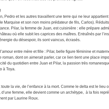
!
, Pedro et les autres travaillent une terre qui ne leur appartient 
ible Marquise et son non moins prédateur de fils, Carlos). Réduits
nce. Pilar, la femme de Juan, est cuisinière : elle prépare admi
âteau où elle subit les caprices des maîtres. Entraînés par l’inst
énergie du désespoir, ils sont vaincus, écrasés.
l’amour entre mère et fille : Pilar, belle figure féminine et matern
le roman, dont on aimerait parler, car ce lien tient une place im
cité du quotidien entre Juan et Pilar, la passion très romanesqu
io à Toya.
oute la vie, de l’enfance à la mort. Comme le delta est le lieu ori
, d’une femme, elle devient comme un archétype, à la fois repré
mment par Laurine Roux.