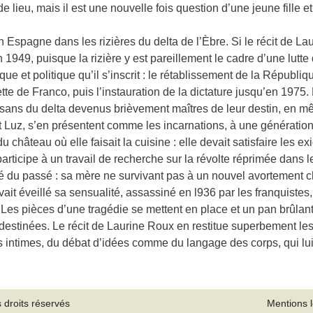
lieu, mais il est une nouvelle fois question d’une jeune fille 
spagne dans les rizières du delta de l’Èbre. Si le récit de Lau
n 1949, puisque la rizière y est pareillement le cadre d’une lutte
ue et politique qu’il s’inscrit : le rétablissement de la Républiq
ette de Franco, puis l’instauration de la dictature jusqu’en 197
paysans du delta devenus brièvement maîtres de leur destin, en m
Luz, s’en présentent comme les incarnations, à une génération
château où elle faisait la cuisine : elle devait satisfaire les e
articipe à un travail de recherche sur la révolte réprimée dans le
blié du passé : sa mère ne survivant pas à un nouvel avortement ch
t avait éveillé sa sensualité, assassiné en l936 par les franquistes
Les pièces d’une tragédie se mettent en place et un pan brûlant
 destinées. Le récit de Laurine Roux en restitue superbement le
intimes, du débat d’idées comme du langage des corps, qui lui
 droits réservés
Mentions 