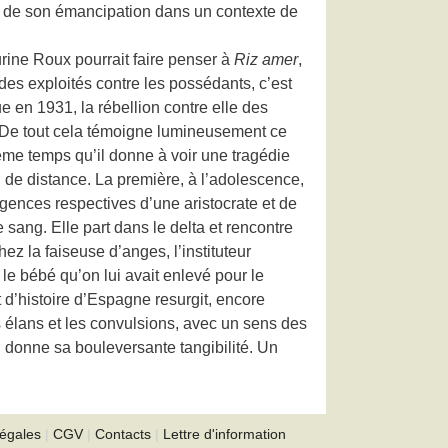
et de son émancipation dans un contexte de
rine Roux pourrait faire penser à
Riz amer
,
 des exploités contre les possédants, c’est
ue en 1931, la rébellion contre elle des
5. De tout cela témoigne lumineusement ce
ême temps qu’il donne à voir une tragédie
 de distance. La première, à l’adolescence,
xigences respectives d’une aristocrate et de
 sang. Elle part dans le delta et rencontre
ez la faiseuse d’anges, l’instituteur
, le bébé qu’on lui avait enlevé pour le
 d’histoire d’Espagne resurgit, encore
s élans et les convulsions, avec un sens des
 donne sa bouleversante tangibilité. Un
légales
|
CGV
|
Contacts
|
Lettre d'information