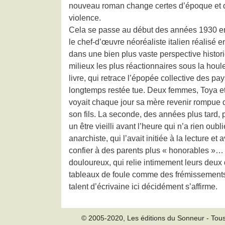
nouveau roman change certes d’époque et de 
violence.
Cela se passe au début des années 1930 en E
le chef-d’œuvre néoréaliste italien réalisé e
dans une bien plus vaste perspective historiq
milieux les plus réactionnaires sous la houl
livre, qui retrace l’épopée collective des 
longtemps restée tue. Deux femmes, Toya et 
voyait chaque jour sa mère revenir rompue du 
son fils. La seconde, des années plus tard, p
un être vieilli avant l’heure qui n’a rien ou
anarchiste, qui l’avait initiée à la lecture e
confier à des parents plus « honorables »… 
douloureux, qui relie intimement leurs deux
tableaux de foule comme des frémissements 
talent d’écrivaine ici décidément s’affirme.
© 2005-2020, Les éditions du Sonneur - Tous