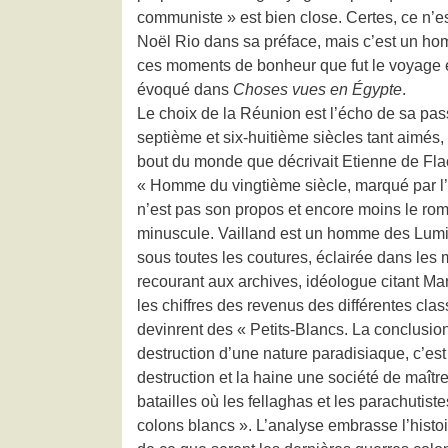
communiste » est bien close. Certes, ce n’
Noël Rio dans sa préface, mais c’est un hom
ces moments de bonheur que fut le voyage en 
évoqué dans
Choses vues en Égypte
.
Le choix de la Réunion est l’écho de sa passi
septième et six-huitième siècles tant aimés, 
bout du monde que décrivait Etienne de Fla
« Homme du vingtième siècle, marqué par l’Hi
n’est pas son propos et encore moins le roma
minuscule. Vailland est un homme des Lumière
sous toutes les coutures, éclairée dans les 
recourant aux archives, idéologue citant Mar
les chiffres des revenus des différentes cla
devinrent des « Petits-Blancs. La conclusion
destruction d’une nature paradisiaque, c’est 
destruction et la haine une société de maître
batailles où les fellaghas et les parachutist
colons blancs ». L’analyse embrasse l’histoir