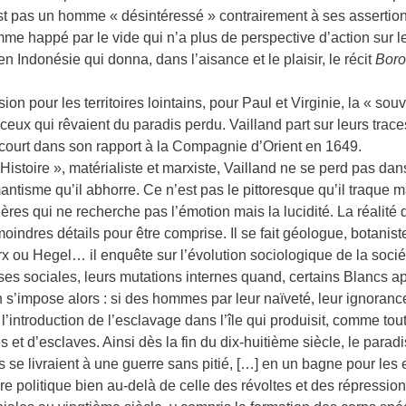
est pas un homme « désintéressé » contrairement à ses assertio
me happé par le vide qui n’a plus de perspective d’action sur le
Indonésie qui donna, dans l’aisance et le plaisir, le récit
Boro
on pour les territoires lointains, pour Paul et Virginie, la « sou
ceux qui rêvaient du paradis perdu. Vailland part sur leurs trace
court dans son rapport à la Compagnie d’Orient en 1649.
stoire », matérialiste et marxiste, Vailland ne se perd pas dan
ntisme qu’il abhorre. Ce n’est pas le pittoresque qu’il traque ma
s qui ne recherche pas l’émotion mais la lucidité. La réalité q
moindres détails pour être comprise. Il se fait géologue, botanis
x ou Hegel… il enquête sur l’évolution sociologique de la socié
sses sociales, leurs mutations internes quand, certains Blancs a
 s’impose alors : si des hommes par leur naïveté, leur ignorance,
l’introduction de l’esclavage dans l’île qui produisit, comme tou
s et d’esclaves. Ainsi dès la fin du dix-huitième siècle, le para
es se livraient à une guerre sans pitié, […] en un bagne pour les 
e politique bien au-delà de celle des révoltes et des répression