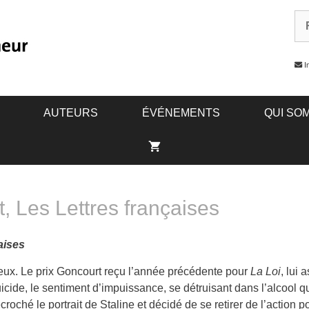
In
AUTEURS
ÉVÉNEMENTS
QUI SO
, Les Lettres françaises
aises
reux. Le prix Goncourt reçu l’année précédente pour
La Loi
, lui 
uicide, le sentiment d’impuissance, se détruisant dans l’alcool
roché le portrait de Staline et décidé de se retirer de l’action 