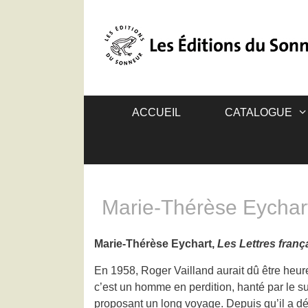
ACCUEIL
CATALOGUE
Marie-Thérèse Eychart
Marie-Thérèse Eychart,
Les Lettres franç
En 1958, Roger Vailland aurait dû être heu
c’est un homme en perdition, hanté par le s
proposant un long voyage. Depuis qu’il a déc