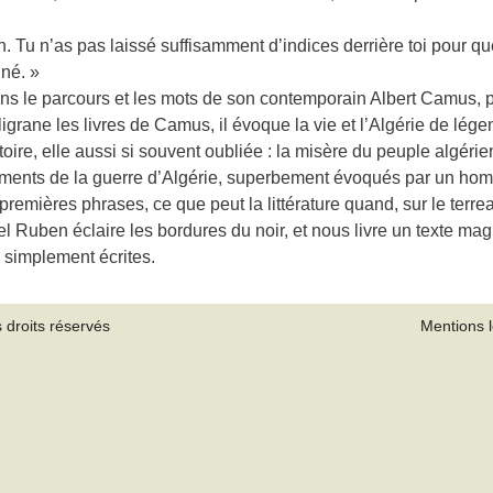
n. Tu n’as pas laissé suffisamment d’indices derrière toi pour q
né. »
ans le parcours et les mots de son contemporain Albert Camus, po
igrane les livres de Camus, il évoque la vie et l’Algérie de lég
toire, elle aussi si souvent oubliée : la misère du peuple algéri
ourments de la guerre d’Algérie, superbement évoqués par un hom
 premières phrases, ce que peut la littérature quand, sur le ter
l Ruben éclaire les bordures du noir, et nous livre un texte magn
s simplement écrites.
 droits réservés
Mentions 