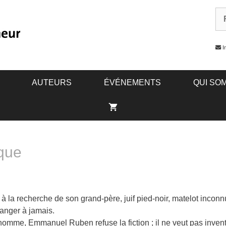
In
AUTEURS
ÉVÉNEMENTS
QUI SO
ique
a recherche de son grand-père, juif pied-noir, matelot inconnu
tranger à jamais.
homme, Emmanuel Ruben refuse la fiction ; il ne veut pas invente