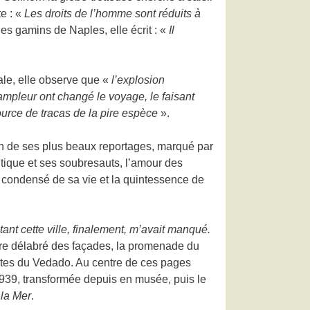
te : «
Les droits de l’homme sont réduits à
es gamins de Naples, elle écrit : «
Il
le, elle observe que «
l’explosion
mpleur ont changé le voyage, le faisant
ource de tracas de la pire espèce
».
’un de ses plus beaux reportages, marqué par
olitique et ses soubresauts, l’amour des
un condensé de sa vie et la quintessence de
ant cette ville, finalement, m’avait manqué.
’ocre délabré des façades, la promenade du
antes du Vedado. Au centre de ces pages
 1939, transformée depuis en musée, puis le
 la Mer
.