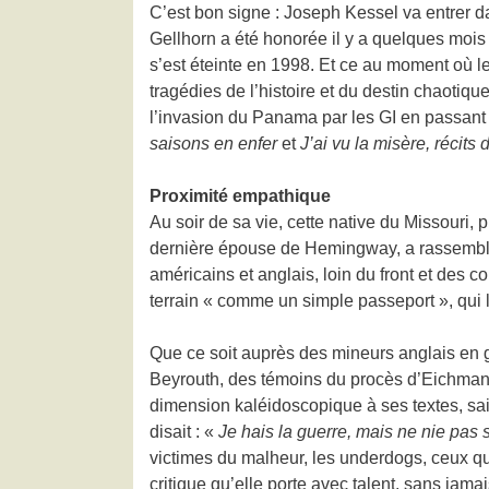
C’est bon signe : Joseph Kessel va entrer da
Gellhorn a été honorée il y a quelques moi
s’est éteinte en 1998. Et ce au moment où 
tragédies de l’histoire et du destin chaoti
l’invasion du Panama par les GI en passant 
saisons en enfer
et
J’ai vu la misère, récits
Proximité empathique
Au soir de sa vie, cette native du Missouri
dernière épouse de Hemingway, a rassemblé 
américains et anglais, loin du front et des co
terrain « comme un simple passeport », qui lu
Que ce soit auprès des mineurs anglais en 
Beyrouth, des témoins du procès d’Eichmann
dimension kaléidoscopique à ses textes, sai
disait : «
Je hais la guerre, mais ne nie pas s
victimes du malheur, les underdogs, ceux q
critique qu’elle porte avec talent, sans jam