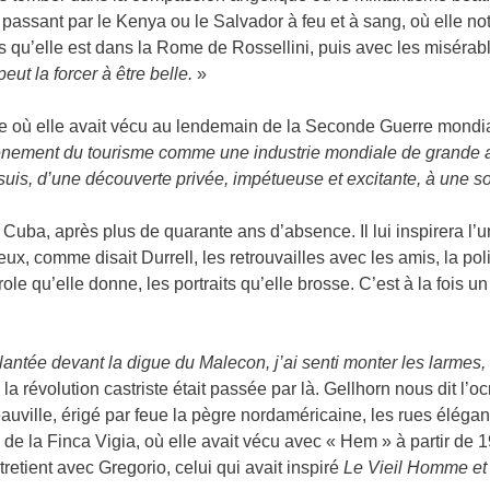
 passant par le Kenya ou le Salvador à feu et à sang, où elle no
rs qu’elle est dans la Rome de Rossellini, puis avec les misérabl
eut la forcer à être belle.
»
e où elle avait vécu au lendemain de la Seconde Guerre mondia
avènement du tourisme comme une industrie mondiale de grande a
 suis, d’une découverte privée, impétueuse et excitante, à une s
à Cuba, après plus de quarante ans d’absence. Il lui inspirera l
s lieux, comme disait Durrell, les retrouvailles avec les amis, la p
ole qu’elle donne, les portraits qu’elle brosse. C’est à la fois 
ntée devant la digue du Malecon, j’ai senti monter les larmes, t
 la révolution castriste était passée par là. Gellhorn nous dit l
eauville, érigé par feue la pègre nordaméricaine, les rues élég
 de la Finca Vigia, où elle avait vécu avec « Hem » à partir de
tretient avec Gregorio, celui qui avait inspiré
Le Vieil Homme et