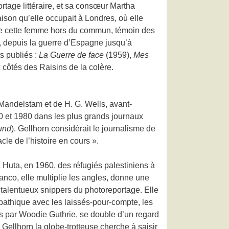
rtage littéraire, et sa consœur Martha
son qu’elle occupait à Londres, où elle
 de cette femme hors du commun, témoin des
e, depuis la guerre d’Espagne jusqu’à
s publiés :
La Guerre de face
(1959),
Mes
 côtés des Raisins de la colère.
 Mandelstam et de H. G. Wells, avant-
0 et 1980 dans les plus grands journaux
und
). Gellhorn considérait le journalisme de
le de l’histoire en cours ».
Huta, en 1960, des réfugiés palestiniens à
nco, elle multiplie les angles, donne une
 talentueux snippers du photoreportage. Elle
pathique avec les laissés-pour-compte, les
s par Woodie Guthrie, se double d’un regard
 Gellhorn la globe-trotteuse cherche à saisir