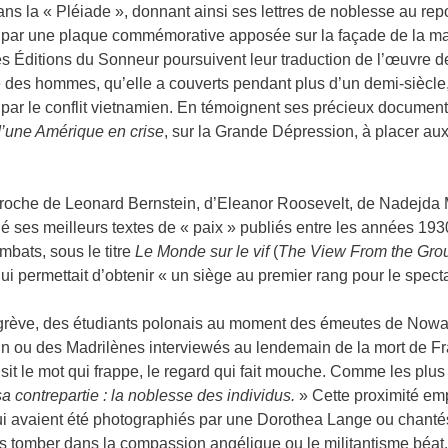
ns la « Pléiade », donnant ainsi ses lettres de noblesse au repo
s par une plaque commémorative apposée sur la façade de la mai
les Éditions du Sonneur poursuivent leur traduction de l’œuvre
que des hommes, qu’elle a couverts pendant plus d’un demi-siècl
par le conflit vietnamien. En témoignent ses précieux document
 d’une Amérique en crise
, sur la Grande Dépression, à placer aux
, proche de Leonard Bernstein, d’Eleanor Roosevelt, de Nadejda
ses meilleurs textes de « paix » publiés entre les années 193
mbats, sous le titre
Le Monde sur le vif
(
The View From the Gro
i permettait d’obtenir « un siège au premier rang pour le spectac
grève, des étudiants polonais au moment des émeutes de Nowa 
 ou des Madrilènes interviewés au lendemain de la mort de Fra
sit le mot qui frappe, le regard qui fait mouche. Comme les plus
a contrepartie : la noblesse des individus.
» Cette proximité em
ui avaient été photographiés par une Dorothea Lange ou chanté
ais tomber dans la compassion angélique ou le militantisme béat.