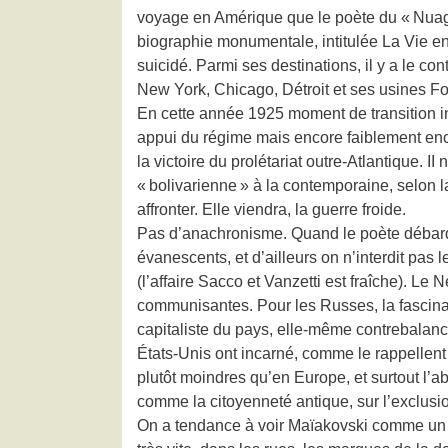
voyage en Amérique que le poète du « Nuag
biographie monumentale, intitulée La Vie e
suicidé. Parmi ses destinations, il y a le co
New York, Chicago, Détroit et ses usines For
En cette année 1925 moment de transition in
appui du régime mais encore faiblement encad
la victoire du prolétariat outre-Atlantique. I
« bolivarienne » à la contemporaine, selon la
affronter. Elle viendra, la guerre froide.
Pas d’anachronisme. Quand le poète débarque
évanescents, et d’ailleurs on n’interdit pas
(l’affaire Sacco et Vanzetti est fraîche). L
communisantes. Pour les Russes, la fascinat
capitaliste du pays, elle-même contrebalanc
États-Unis ont incarné, comme le rappellent 
plutôt moindres qu’en Europe, et surtout l’a
comme la citoyenneté antique, sur l’exclusio
On a tendance à voir Maïakovski comme un exa