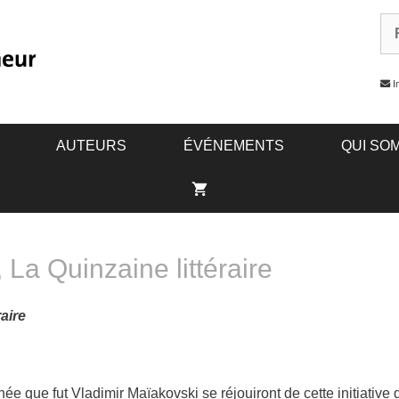
In
AUTEURS
ÉVÉNEMENTS
QUI SO
a Quinzaine littéraire
raire
ée que fut Vladimir Maïakovski se réjouiront de cette initiative 