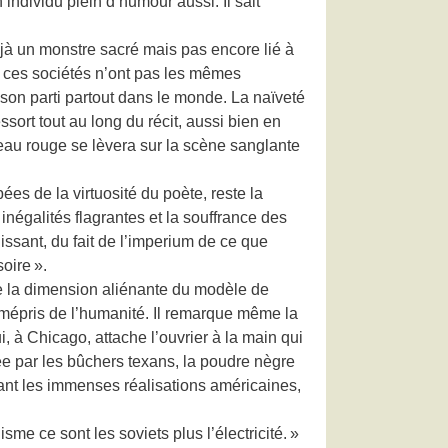
individu plein d’humour aussi. Il sait
déjà un monstre sacré mais pas encore lié à
e ces sociétés n’ont pas les mêmes
e son parti partout dans le monde. La naïveté
ssort tout au long du récit, aussi bien en
eau rouge se lèvera sur la scène sanglante
ées de la virtuosité du poète, reste la
inégalités flagrantes et la souffrance des
hissant, du fait de l’imperium de ce que
oire ».
ute la dimension aliénante du modèle de
n mépris de l’humanité. Il remarque même la
i, à Chicago, attache l’ouvrier à la main qui
ffée par les bûchers texans, la poudre nègre
vant les immenses réalisations américaines,
e ce sont les soviets plus l’électricité. »