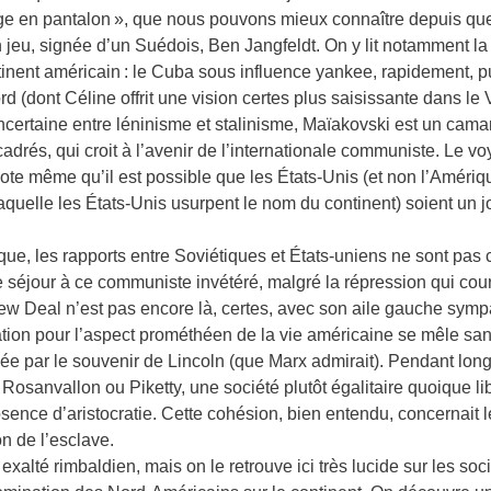
e en pantalon », que nous pouvons mieux connaître depuis que
n jeu, signée d’un Suédois, Ben Jangfeldt. On y lit notamment
ntinent américain : le Cuba sous influence yankee, rapidement, pu
d (dont Céline offrit une vision certes plus saisissante dans le
certaine entre léninisme et stalinisme, Maïakovski est un cama
rés, qui croit à l’avenir de l’internationale communiste. Le voy
I note même qu’il est possible que les États-Unis (et non l’Amériqu
quelle les États-Unis usurpent le nom du continent) soient un jou
, les rapports entre Soviétiques et États-uniens ne sont pas ce 
 le séjour à ce communiste invétéré, malgré la répression qui cou
e New Deal n’est pas encore là, certes, avec son aile gauche sym
ion pour l’aspect prométhéen de la vie américaine se mêle sans
ée par le souvenir de Lincoln (que Marx admirait). Pendant long
Rosanvallon ou Piketty, une société plutôt égalitaire quoique l
bsence d’aristocratie. Cette cohésion, bien entendu, concernait 
n de l’esclave.
lté rimbaldien, mais on le retrouve ici très lucide sur les socié