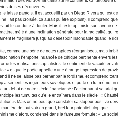
domination des Nord-Américains sur le continent. On découvre un 
eries de ses découvertes.
 le laisse pantois. II est accueilli par un Diego Rivera qui est 
 l’ait pas croisée, ça aurait pu être explosif). Il comprend qu
rait le conduire à douter. Mais il reste optimiste sur l’avenir d
ractère, mêlé à une inclination générale pour la radicalité, qui re
ament le fragilisera jusqu’au désespoir insondable quand le rid
vette, comme une série de notes rapides réorganisées, mais imbib
fascination l’emporte, nuancée de critique pertinente envers les 
i orne les réalisations capitalistes, le sentiment de vacuité enva
ce » et que le poète appelle « une étrange impression de provis
uand il ne se laisse pas berner par le fordisme, et comprend to
e trop aisément les ingénieurs soviétiques et porte en lui-même u
u début de notre siècle financiarisé : l’actionnariat salarial qu
t anticipe les tumultes qu’elle entraînera dans le siècle : « Chau
olution ». Mais on ne peut que constater sa stupeur positive de
ur manière de tout voir en grand, bref leur potentiel utopique.
inisme d’alors, condensé dans la fameuse formule : « Le socialism