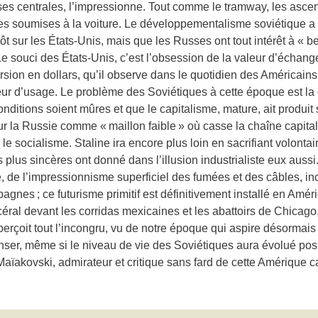
s centrales, l’impressionne. Tout comme le tramway, les ascenseur
illes soumises à la voiture. Le développementalisme soviétique 
tôt sur les États-Unis, mais que les Russes ont tout intérêt à « 
e souci des États-Unis, c’est l’obsession de la valeur d’échange,
ion en dollars, qu’il observe dans le quotidien des Américains. 
leur d’usage. Le problème des Soviétiques à cette époque est la 
nditions soient mûres et que le capitalisme, mature, ait produit s
ur la Russie comme « maillon faible » où casse la chaîne capitali
 le socialisme. Staline ira encore plus loin en sacrifiant volontai
plus sincères ont donné dans l’illusion industrialiste eux aussi
e, de l’impressionnisme superficiel des fumées et des câbles, in
nes ; ce futurisme primitif est définitivement installé en Améri
al devant les corridas mexicaines et les abattoirs de Chicago, s
erçoit tout l’incongru, vu de notre époque qui aspire désormais 
enser, même si le niveau de vie des Soviétiques aura évolué pos
ïakovski, admirateur et critique sans fard de cette Amérique cap