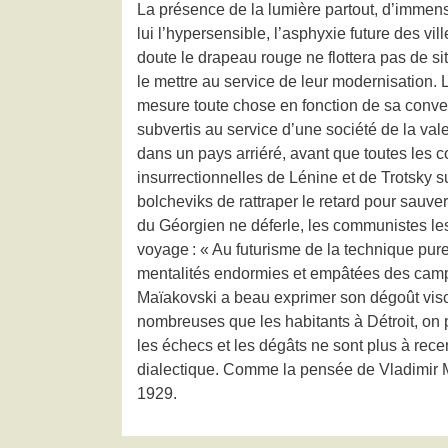
La présence de la lumière partout, d’immense
lui l’hypersensible, l’asphyxie future des v
doute le drapeau rouge ne flottera pas de si
le mettre au service de leur modernisation. L
mesure toute chose en fonction de sa convers
subvertis au service d’une société de la va
dans un pays arriéré, avant que toutes les co
insurrectionnelles de Lénine et de Trotsky s
bolcheviks de rattraper le retard pour sauver
du Géorgien ne déferle, les communistes les 
voyage : « Au futurisme de la technique pur
mentalités endormies et empâtées des campag
Maïakovski a beau exprimer son dégoût viscér
nombreuses que les habitants à Détroit, on p
les échecs et les dégâts ne sont plus à rec
dialectique. Comme la pensée de Vladimir Ma
1929.