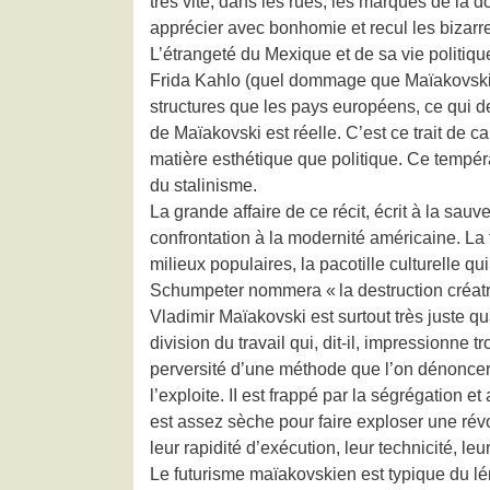
très vite, dans les rues, les marques de la 
apprécier avec bonhomie et recul les bizarr
L’étrangeté du Mexique et de sa vie politique
Frida Kahlo (quel dommage que Maïakovski ne
structures que les pays européens, ce qui dev
de Maïakovski est réelle. C’est ce trait de ca
matière esthétique que politique. Ce tempér
du stalinisme.
La grande affaire de ce récit, écrit à la sau
confrontation à la modernité américaine. La 
milieux populaires, la pacotille culturelle qu
Schumpeter nommera « la destruction créatri
Vladimir Maïakovski est surtout très juste q
division du travail qui, dit-il, impressionn
perversité d’une méthode que l’on dénoncera a
l’exploite. II est frappé par la ségrégation e
est assez sèche pour faire exploser une rév
leur rapidité d’exécution, leur technicité, le
Le futurisme maïakovskien est typique du lén