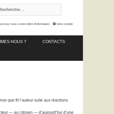
scrivez-vous à notre lettre d'information
Votre compte
MMES-NOUS ?
CONTACTS
se que fit l’auteur suite aux réactions
lecteur — au citoyen — d’aujourd’hui d’une