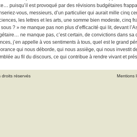
ce… puisqu’il est provoqué par des révisions budgétaires frappan
riez-vous, messieurs, d’un particulier qui aurait mille cinq cen
sciences, les lettres et les arts, une somme bien modeste, cinq fr
 sous ? » ne manque pas non plus d’efficacité qui lit, devant l’A
dgétaire… ne manque pas, c’est certain, de convictions dans sa d
nces, j’en appelle à vos sentiments à tous, quel est le grand péri
rance qui nous déborde, qui nous assiège, qui nous investit de t
emblée au fil du discours, ce qui contribue à rendre vivant et pr
 droits réservés
Mentions 