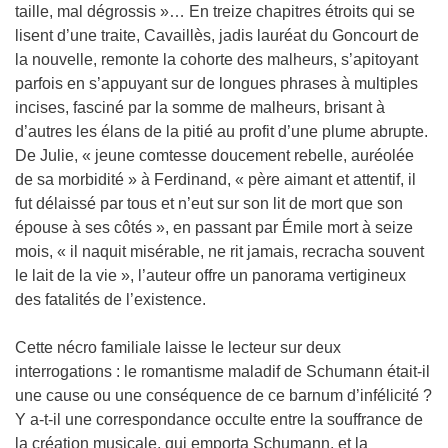
taille, mal dégrossis »… En treize chapitres étroits qui se
lisent d’une traite, Cavaillès, jadis lauréat du Goncourt de
la nouvelle, remonte la cohorte des malheurs, s’apitoyant
parfois en s’appuyant sur de longues phrases à multiples
incises, fasciné par la somme de malheurs, brisant à
d’autres les élans de la pitié au profit d’une plume abrupte.
De Julie, « jeune comtesse doucement rebelle, auréolée
de sa morbidité » à Ferdinand, « père aimant et attentif, il
fut délaissé par tous et n’eut sur son lit de mort que son
épouse à ses côtés », en passant par Émile mort à seize
mois, « il naquit misérable, ne rit jamais, recracha souvent
le lait de la vie », l’auteur offre un panorama vertigineux
des fatalités de l’existence.
Cette nécro familiale laisse le lecteur sur deux
interrogations : le romantisme maladif de Schumann était-il
une cause ou une conséquence de ce barnum d’infélicité ?
Y a-t-il une correspondance occulte entre la souffrance de
la création musicale, qui emporta Schumann, et la