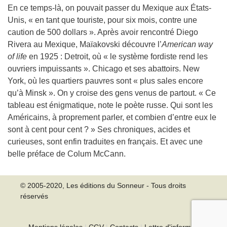
En ce temps-là, on pouvait passer du Mexique aux États-
Unis, « en tant que touriste, pour six mois, contre une
caution de 500 dollars ». Après avoir rencontré Diego
Rivera au Mexique, Maïakovski découvre l’
American way
of life
en 1925 : Detroit, où « le système fordiste rend les
ouvriers impuissants ». Chicago et ses abattoirs. New
York, où les quartiers pauvres sont « plus sales encore
qu’à Minsk ». On y croise des gens venus de partout. « Ce
tableau est énigmatique, note le poète russe. Qui sont les
Américains, à proprement parler, et combien d’entre eux le
sont à cent pour cent ? » Ses chroniques, acides et
curieuses, sont enfin traduites en français. Et avec une
belle préface de Colum McCann.
© 2005-2020, Les éditions du Sonneur - Tous droits
réservés
Mentions légales
|
CGV
|
Contacts
|
Lettre d'information