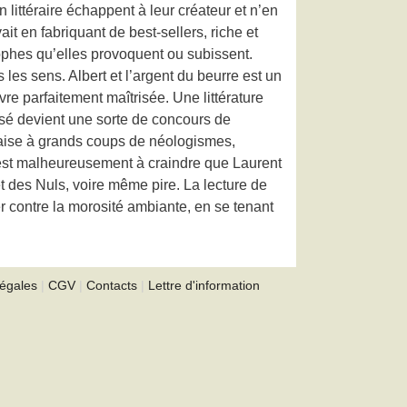
littéraire échappent à leur créateur et n’en
ait en fabriquant de best-sellers, riche et
rophes qu’elles provoquent ou subissent.
 les sens. Albert et l’argent du beurre est un
vre parfaitement maîtrisée. Une littérature
ssé devient une sorte de concours de
nçaise à grands coups de néologismes,
l est malheureusement à craindre que Laurent
et des Nuls, voire même pire. La lecture de
er contre la morosité ambiante, en se tenant
légales
|
CGV
|
Contacts
|
Lettre d'information