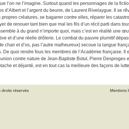
e l’on ne l’imagine. Surtout quand les personnages de la fiction 
ros d’Albert et l’argent du beurre, de Laurent Rivelaygue. Il se rêv
propres créatures, se bagarrer contre elles, réparer les catast
er de renouer tant bien que mal les fils d’un récit parti dans tous
essemble à du grand n’importe quoi, mais c’est en réalité une œu
ive et d’une réelle drôlerie. Le combat du pauvre plumitif dépa
 de chair et d’os, pas l’autre malheureux) secoue la langue fra
es. De quoi rendre fous les membres de l’Académie française. I
 l’union contre nature de Jean-Baptiste Botul, Pierre Desproges 
ache et déjanté, est en tout cas la meilleure des façons de lutt
 droits réservés
Mentions 