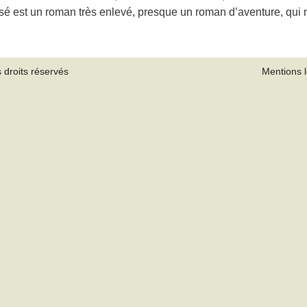
é est un roman très enlevé, presque un roman d’aventure, qui 
 droits réservés
Mentions 