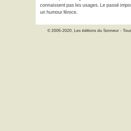
connaissent pas les usages. Le passé impos
un humour féroce.
© 2005-2020, Les éditions du Sonneur - Tous