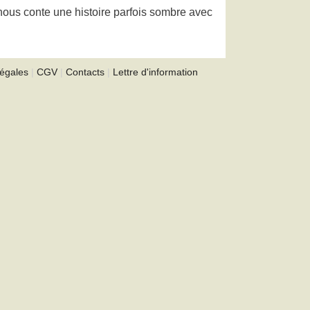
nous conte une histoire parfois sombre avec
légales
|
CGV
|
Contacts
|
Lettre d'information